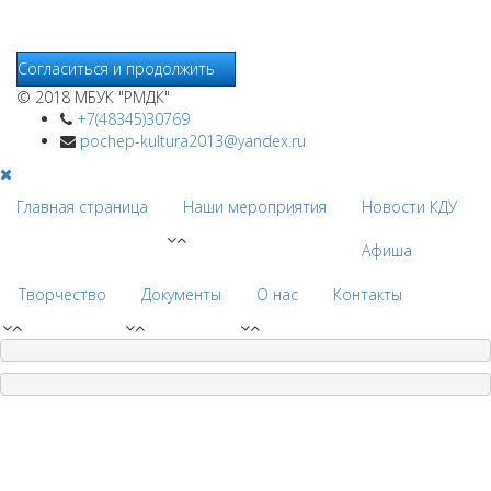
услуг, связанных с работой сайтов и использования сети
Интернет.
Согласиться и продолжить
© 2018 МБУК "РМДК"
+7(48345)30769
pochep-kultura2013@yandex.ru
Главная страница
Наши мероприятия
Новости КДУ
Афиша
Творчество
Документы
О нас
Контакты