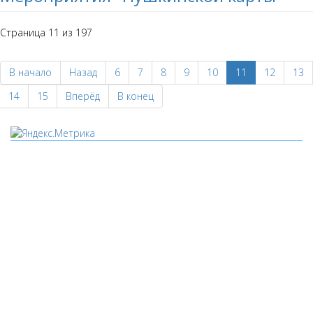
Страница 11 из 197
В начало
Назад
6
7
8
9
10
11
12
13
14
15
Вперёд
В конец
Мы используем cookies
Уведомляем вас, что сайт www.pochepdk.ru использует
файлы cookie. Продолжая пользование сайтом
www.pochepdk.ru (далее сайт), Пользователь соглашается на
использование сайтом файлов cookie. На сайте МБУК "РМДК"
используются независимые сервисы статистики, которые
также использует файлы cookie. Информация передаётся и
хранится на серверах сервисов статистики и используется
для анализа действий Пользователей на сайтах, составления
отчетов о деятельности веб-сайтов и предоставления других