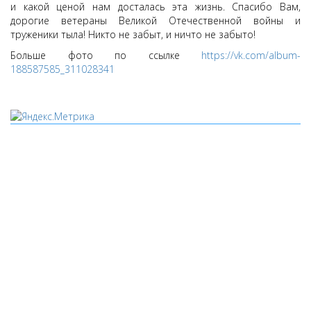
и какой ценой нам досталась эта жизнь. Спасибо Вам,
дорогие ветераны Великой Отечественной войны и
труженики тыла! Никто не забыт, и ничто не забыто!
Больше фото по ссылке
https://vk.com/album-
188587585_311028341
Мы используем cookies
Уведомляем вас, что сайт www.pochepdk.ru использует
файлы cookie. Продолжая пользование сайтом
www.pochepdk.ru (далее сайт), Пользователь соглашается на
использование сайтом файлов cookie. На сайте МБУК "РМДК"
используются независимые сервисы статистики, которые
также использует файлы cookie. Информация передаётся и
хранится на серверах сервисов статистики и используется
для анализа действий Пользователей на сайтах, составления
отчетов о деятельности веб-сайтов и предоставления других
услуг, связанных с работой сайтов и использования сети