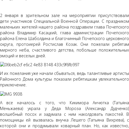
2 января в зрительном зале на мероприятии присутствовали
дети участников Специальной Военной Операции. С праздником
маленьких жителей нашего района поздравили глава Почепского
района Владимир Касацкий, глава администрации Почепского
района Елена Шаболдина и благочинный Почепского церковного
округа, протоиерей Ростислав Козак. Они пожелали ребятам
мирного неба, счастливого детства, побольше положительных
эмоций и веселых дней.
И их пожелания уже начали сбываться, ведь талантливые артисты
Районного Дома культуры показали ребятишкам увлекательного
приключение.
А все началось с того, что Кикимора Анчютка (Татьяна
Меньжаева) украла у Деда Мороза (Александр Дудченко)
волшебный посох и задумала с ним наколдовать пакостей. В
помощницы ей вызвалась внучка Лешего (Татьяна Вихрева), с
которой они и продумывали коварный план. Но, как известно,