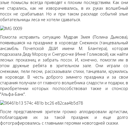
злые помыслы всегда приводят к плохим последствиям. Как они
не старались, как не изворачивались, в их руках волшебный
посох не срабатывал. Но и при таком раскладе событий злые
обитательницы леса не хотели сдаваться.
Помогла исправить ситуацию Мудрая Змея (Полина Дьякова),
появившаяся на празднике в хороводе Снежинок (танцевальный
ансамбль Почепской ДШИ имени М. Блантера), которая
подсказала Деду Морозу и Снегурочке (Инне Голиковой), как найти
лесных проказниц и забрать посох. И, конечно, помогли им в
этом дружные ребята в зрительном зале. Они играли со
снежками, пели песни, рассказывали стихи, танцевали, кружились
в хороводе. В честь доброго зимнего праздника и за свои
старания получали от главного волшебника сладости и подарки, в
приобретении которых поспособствовал также и спонсор
"Альфа-Банк".
После представления зрители громко аплодировали артистам,
поблагодарив их за такой праздник и еще долго
фотографировались с главными героями новогодней сказки.