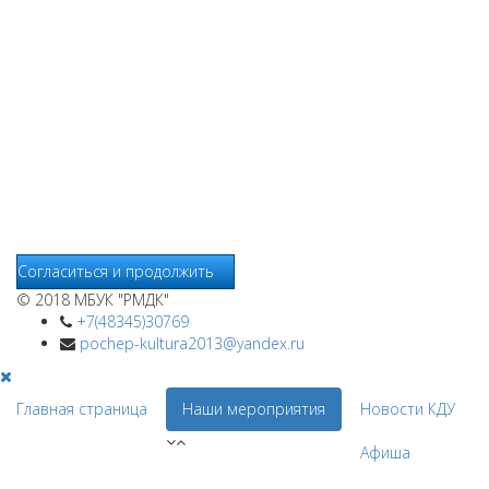
Уведомляем вас, что сайт www.pochepdk.ru использует
файлы cookie. Продолжая пользование сайтом
www.pochepdk.ru (далее сайт), Пользователь соглашается на
использование сайтом файлов cookie. На сайте МБУК "РМДК"
используются независимые сервисы статистики, которые
также использует файлы cookie. Информация передаётся и
хранится на серверах сервисов статистики и используется
для анализа действий Пользователей на сайтах, составления
отчетов о деятельности веб-сайтов и предоставления других
услуг, связанных с работой сайтов и использования сети
Интернет.
Согласиться и продолжить
© 2018 МБУК "РМДК"
+7(48345)30769
pochep-kultura2013@yandex.ru
Главная страница
Наши мероприятия
Новости КДУ
Афиша