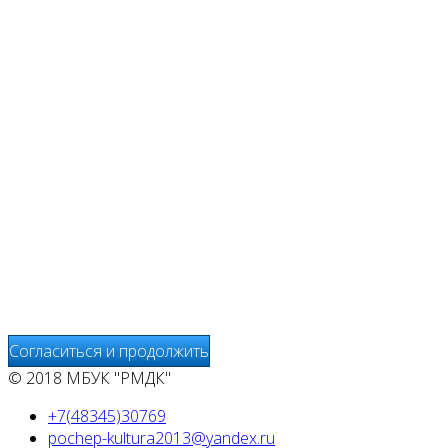
Мы используем cookies
Уведомляем вас, что сайт www.pochepdk.ru использует
файлы cookie. Продолжая пользование сайтом
www.pochepdk.ru (далее сайт), Пользователь
соглашается на использование сайтом файлов cookie.
На сайте МБУК "РМДК" используются независимые
сервисы статистики, которые также использует файлы
cookie. Информация передаётся и хранится на серверах
сервисов статистики и используется для анализа
действий Пользователей на сайтах, составления отчетов
о деятельности веб-сайтов и предоставления других
услуг, связанных с работой сайтов и использования сети
Интернет.
Согласиться и продолжить
© 2018 МБУК "РМДК"
+7(48345)30769
pochep-kultura2013@yandex.ru