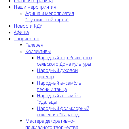
Главная страница
Наши мероприятия
Афиша и мероприятия
"Пушкинской карты"
Новости КДУ
Афиша
Творчество
Галерея
Коллективы
Народный хор Речицкого
сельского Дома культуры
Народный духовой
оркестр
Народный ансамбль
песни и танца
Народный ансамбль
"Удальцы"
Народный фольклорный
коллектив "Карагод"
Мастера декоративно-
прикладного творчества