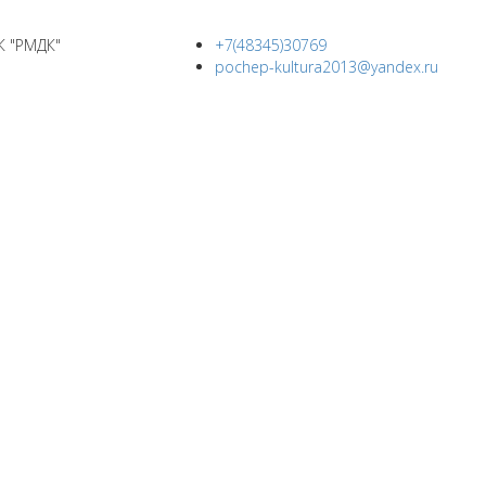
К "РМДК"
+7(48345)30769
pochep-kultura2013@yandex.ru