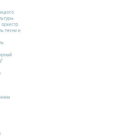
ицкого
льтуры
 оркестр
ь песни и
ль
орный
д"
а
оении
и