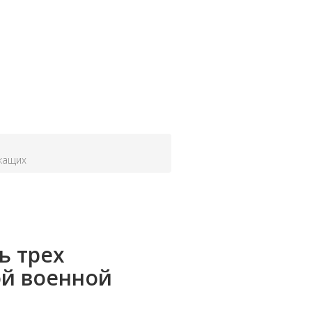
ужащих
ь трех
ой военной