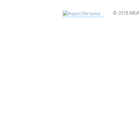
© 2018 МБУ
Мы
используем
cookies
Уведомляем вас,
что сайт
www.pochepdk.ru
использует файлы
cookie. Продолжая
пользование
сайтом
www.pochepdk.ru
(далее сайт),
Пользователь
соглашается на
использование
сайтом файлов