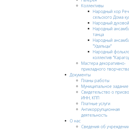
Коллективы
Народный хор Реч
сельского Дома ку
Народный духовой
Народный ансамбл
танца
Народный ансамб
"Удальцы"
Народный фолькл
коллектив "Караго
Мастера декоративно-
прикладного творчеств
Документы
Планы работы
Муниципальное задание
Cвидетельство о присв
ИНН, КПП
Платные услуги
Антикоррупционная
деятельность
О нас
Сведения об учреждени