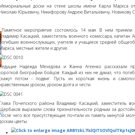
Мемориальные доски на стене школы имени Карла Маркса от
Николаю Юрьевичу, Никифорову Андрею Витальевичу, Новикову С
Памятное мероприятие состоялось 14 мая. В нем приняли у
Владимир Касацкий, заместитель военного комиссара, капитан 
погибших военнослужащих, учителя и учащиеся средней общео
Маркса, местные жители и другие.
Ведущие Надежда Мехедова и Жанна Агеенко рассказали пр
короткой биографии бойцов. Каждый из них не думал, что погиб
скажут потом - подвиг. Пусть их короткая жизнь и самопо
нравственным уроком, уроком долга и чести.
Глава Почепского района Владимир Касацкий, заместитель во
Щербаков выразили слова признательности родным за достойн
После чего все присутствующие почтили их память минутой мо
доскам цветы.