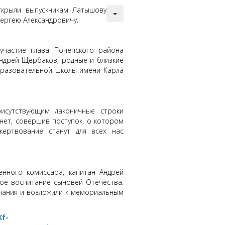
крыли выпускникам Латышову
ергею Александровичу.
частие глава Почепского района
Андрей Щербаков, родные и близкие
бразовательной школы имени Карла
исутствующим лаконичные строки
нет, совершив поступок, о котором
жертвование станут для всех нас
енного комиссара, капитан Андрей
ое воспитание сыновей Отечества.
лчания и возложили к мемориальным