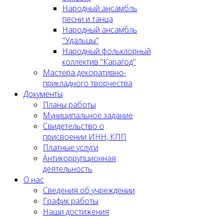
Народный ансамбль
песни и танца
Народный ансамбль
"Удальцы"
Народный фольклорный
коллектив "Карагод"
Мастера декоративно-
прикладного творчества
Документы
Планы работы
Муниципальное задание
Cвидетельство о
присвоении ИНН, КПП
Платные услуги
Антикоррупционная
деятельность
О нас
Сведения об учреждении
График работы
Наши достижения