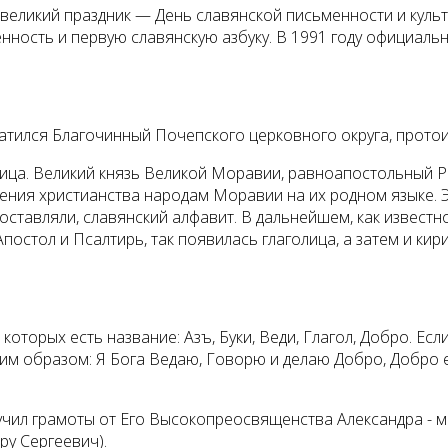
великий праздник — День славянской письменности и культ
ность и первую славянскую азбуку. В 1991 году официаль
ился Благочинный Почепского церковного округа, протои
голица. Великий князь Великой Моравии, равноапостольный 
нения христианства народам Моравии на их родном языке. 
составляли, славянский алфавит. В дальнейшем, как извес
Апостол и Псалтирь, так появилась глаголица, а затем и к
 которых есть название: Азъ, Буки, Веди, Глагол, Добро. Ес
м образом: Я Бога Ведаю, Говорю и делаю Добро, Добро ес
учил грамоты от Его Высокопреосвященства Александра - 
ру Сергеевич).