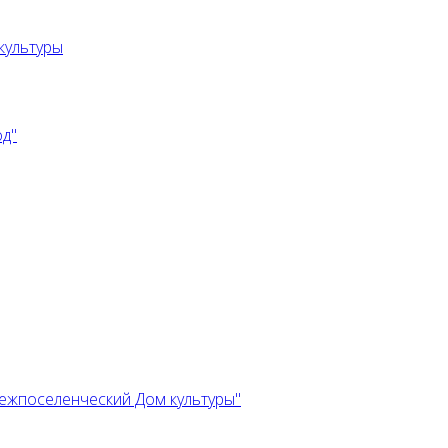
культуры
од"
ежпоселенческий Дом культуры"