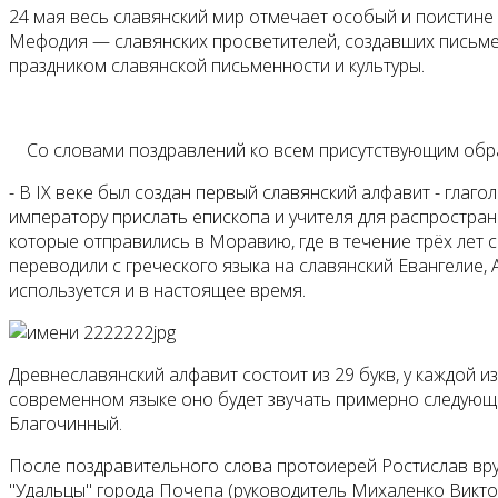
24 мая весь славянский мир отмечает особый и поистине 
Мефодия — славянских просветителей, создавших письмен
праздником славянской письменности и культуры.
Со словами поздравлений ко всем присутствующим обрат
- В IX веке был создан первый славянский алфавит - гла
императору прислать епископа и учителя для распростра
которые отправились в Моравию, где в течение трёх лет 
переводили с греческого языка на славянский Евангелие, 
используется и в настоящее время.
Древнеславянский алфавит состоит из 29 букв, у каждой из
современном языке оно будет звучать примерно следующи
Благочинный.
После поздравительного слова протоиерей Ростислав вр
"Удальцы" города Почепа (руководитель Михаленко Викто