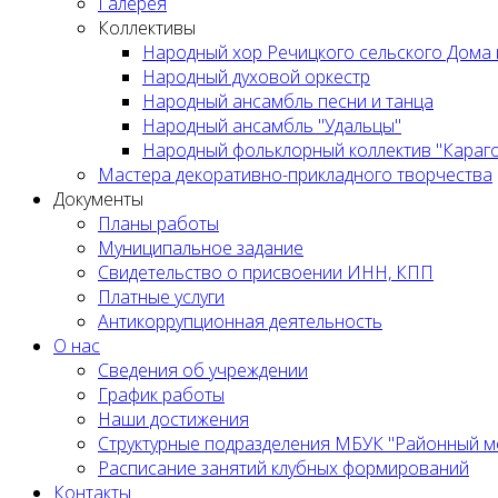
Галерея
Коллективы
Народный хор Речицкого сельского Дома 
Народный духовой оркестр
Народный ансамбль песни и танца
Народный ансамбль "Удальцы"
Народный фольклорный коллектив "Караг
Мастера декоративно-прикладного творчества
Документы
Планы работы
Муниципальное задание
Cвидетельство о присвоении ИНН, КПП
Платные услуги
Антикоррупционная деятельность
О нас
Сведения об учреждении
График работы
Наши достижения
Структурные подразделения МБУК "Районный м
Расписание занятий клубных формирований
Контакты