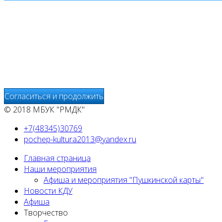
Мы используем cookies
Уведомляем вас, что сайт www.pochepdk.ru использует фа
использование сайтом файлов cookie. На сайте МБУК "РМ
передаётся и хранится на серверах сервисов статистики и
предоставления других услуг, связанных с работой сайтов
Согласиться и продолжить
© 2018 МБУК "РМДК"
+7(48345)30769
pochep-kultura2013@yandex.ru
Главная страница
Наши мероприятия
Афиша и мероприятия "Пушкинской карты"
Новости КДУ
Афиша
Творчество