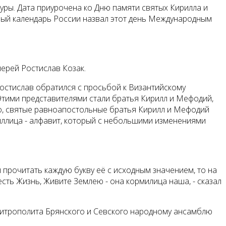
уры. Дата приурочена ко Дню памяти святых Кирилла и
ный календарь России назвал этот день Международным
ерей Ростислав Козак.
Ростислав обратился с просьбой к Византийскому
Этими представителями стали братья Кирилл и Мефодий,
тно, святые равноапостольные братья Кирилл и Мефодий
ириллица - алфавит, который с небольшими изменениями
ли прочитать каждую букву её с исходным значением, то на
ть Жизнь, Живите Землею - она кормилица наша, - сказал
митрополита Брянского и Севского народному ансамблю