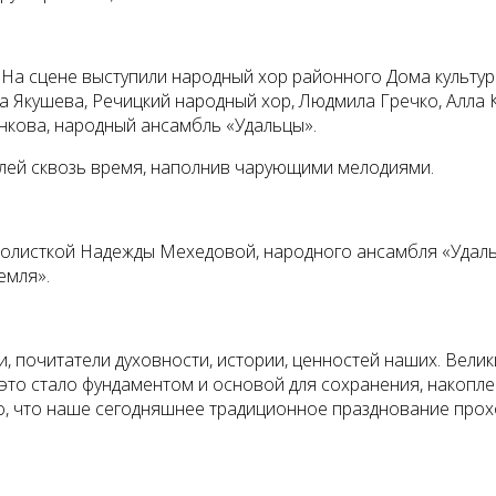
. На сцене выступили народный хор районного Дома культу
а Якушева, Речицкий народный хор, Людмила Гречко, Алла 
нкова, народный ансамбль «Удальцы».
лей сквозь время, наполнив чарующими мелодиями.
солисткой Надежды Мехедовой, народного ансамбля «Удал
емля».
и, почитатели духовности, истории, ценностей наших. Вел
это стало фундаментом и основой для сохранения, накоплени
о, что наше сегодняшнее традиционное празднование прох