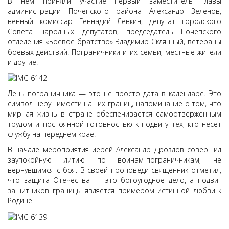
В нем приняли участие первый заместитель главы
администрации Почепского района Александр Зеленов,
венный комиссар Геннадий Левкин, депутат городского
Совета народных депутатов, председатель Почепского
отделения «Боевое братство» Владимир Склянный, ветераны
боевых действий. Пограничники и их семьи, местные жители
и другие.
День пограничника — это не просто дата в календаре. Это
символ нерушимости наших границ, напоминание о том, что
мирная жизнь в стране обеспечивается самоотверженным
трудом и постоянной готовностью к подвигу тех, кто несет
службу на переднем крае.
В начале мероприятия иерей Александр Дроздов совершил
заупокойную литию по воинам-пограничникам, не
вернувшимся с боя. В своей проповеди священник отметил,
что защита Отечества — это богоугодное дело, а подвиг
защитников границы является примером истинной любви к
Родине.