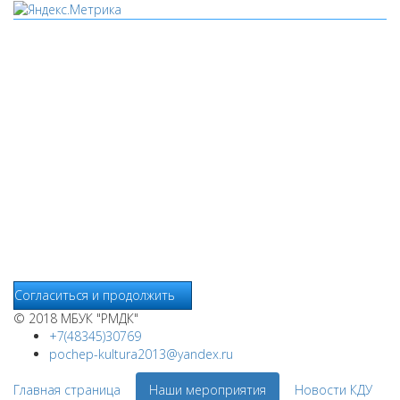
Мы используем cookies
Уведомляем вас, что сайт www.pochepdk.ru использует
файлы cookie. Продолжая пользование сайтом
www.pochepdk.ru (далее сайт), Пользователь соглашается на
использование сайтом файлов cookie. На сайте МБУК "РМДК"
используются независимые сервисы статистики, которые
также использует файлы cookie. Информация передаётся и
хранится на серверах сервисов статистики и используется
для анализа действий Пользователей на сайтах, составления
отчетов о деятельности веб-сайтов и предоставления других
услуг, связанных с работой сайтов и использования сети
Интернет.
Согласиться и продолжить
© 2018 МБУК "РМДК"
+7(48345)30769
pochep-kultura2013@yandex.ru
Главная страница
Наши мероприятия
Новости КДУ