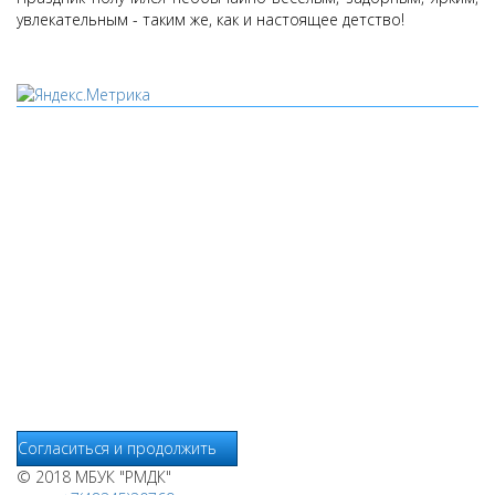
увлекательным - таким же, как и настоящее детство!
Мы используем cookies
Уведомляем вас, что сайт www.pochepdk.ru использует
файлы cookie. Продолжая пользование сайтом
www.pochepdk.ru (далее сайт), Пользователь соглашается на
использование сайтом файлов cookie. На сайте МБУК "РМДК"
используются независимые сервисы статистики, которые
также использует файлы cookie. Информация передаётся и
хранится на серверах сервисов статистики и используется
для анализа действий Пользователей на сайтах, составления
отчетов о деятельности веб-сайтов и предоставления других
услуг, связанных с работой сайтов и использования сети
Интернет.
Согласиться и продолжить
© 2018 МБУК "РМДК"