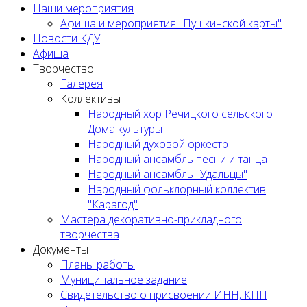
Наши мероприятия
Афиша и мероприятия "Пушкинской карты"
Новости КДУ
Афиша
Творчество
Галерея
Коллективы
Народный хор Речицкого сельского
Дома культуры
Народный духовой оркестр
Народный ансамбль песни и танца
Народный ансамбль "Удальцы"
Народный фольклорный коллектив
"Карагод"
Мастера декоративно-прикладного
творчества
Документы
Планы работы
Муниципальное задание
Cвидетельство о присвоении ИНН, КПП