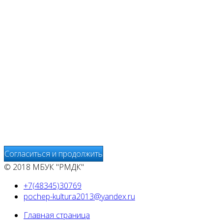
Уведомляем вас, что сайт www.pochepdk.ru использует
файлы cookie. Продолжая пользование сайтом
www.pochepdk.ru (далее сайт), Пользователь
соглашается на использование сайтом файлов cookie.
На сайте МБУК "РМДК" используются независимые
сервисы статистики, которые также использует файлы
cookie. Информация передаётся и хранится на серверах
сервисов статистики и используется для анализа
действий Пользователей на сайтах, составления отчетов
о деятельности веб-сайтов и предоставления других
услуг, связанных с работой сайтов и использования сети
Интернет.
Согласиться и продолжить
© 2018 МБУК "РМДК"
+7(48345)30769
pochep-kultura2013@yandex.ru
Главная страница