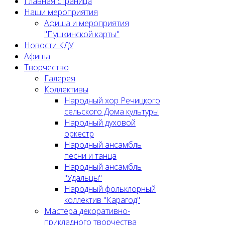
Главная страница
Наши мероприятия
Афиша и мероприятия
"Пушкинской карты"
Новости КДУ
Афиша
Творчество
Галерея
Коллективы
Народный хор Речицкого
сельского Дома культуры
Народный духовой
оркестр
Народный ансамбль
песни и танца
Народный ансамбль
"Удальцы"
Народный фольклорный
коллектив "Карагод"
Мастера декоративно-
прикладного творчества