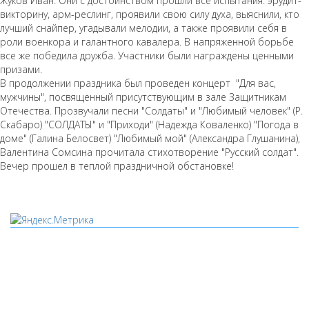
Жуков Иван. Они с достоинством прошли все испытания: эрудит-
викторину, арм-реслинг, проявили свою силу духа, выяснили, кто
лучший снайпер, угадывали мелодии, а также проявили себя в
роли военкора и галантного кавалера. В напряженной борьбе
все же победила дружба. Участники были награждены ценными
призами.
В продолжении праздника был проведен концерт "Для вас,
мужчины", посвященный присутствующим в зале Защитникам
Отечества. Прозвучали песни "Солдаты" и "Любимый человек" (Р.
Скабаро) "СОЛДАТЫ" и "Приходи" (Надежда Коваленко) "Погода в
доме" (Галина Белосвет) "Любимый мой" (Александра Глушанина),
Валентина Сомсина прочитала стихотворение "Русский солдат".
Вечер прошел в теплой праздничной обстановке!
Мы используем cookies
Уведомляем вас, что сайт www.pochepdk.ru использует
файлы cookie. Продолжая пользование сайтом
www.pochepdk.ru (далее сайт), Пользователь соглашается на