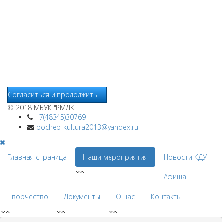
использование сайтом файлов cookie. На сайте МБУК "РМДК"
используются независимые сервисы статистики, которые
также использует файлы cookie. Информация передаётся и
хранится на серверах сервисов статистики и используется
для анализа действий Пользователей на сайтах, составления
отчетов о деятельности веб-сайтов и предоставления других
услуг, связанных с работой сайтов и использования сети
Интернет.
Согласиться и продолжить
© 2018 МБУК "РМДК"
+7(48345)30769
pochep-kultura2013@yandex.ru
Главная страница
Наши мероприятия
Новости КДУ
Афиша
Творчество
Документы
О нас
Контакты