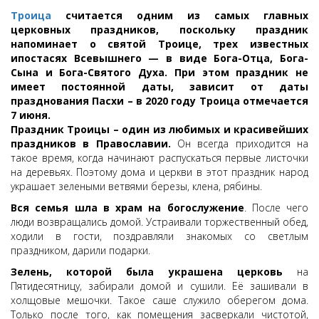
Троица
считается одним из самых главных
церковных праздников, поскольку праздник
напоминает о святой Троице, трех известных
ипостасях Всевышнего — в виде Бога-Отца, Бога-
Сына и Бога-Святого Духа. При этом праздник не
имеет постоянной даты, зависит от даты
празднования Пасхи – в 2020 году Троица отмечается
7 июня.
Праздник Троицы – один из любимых и красивейших
праздников в Православии.
Он всегда приходится на
такое время, когда начинают распускаться первые листочки
на деревьях. Поэтому дома и церкви в этот праздник народ
украшает зелеными ветвями березы, клена, рябины.
Вся семья шла в храм на богослужение
. После чего
люди возвращались домой. Устраивали торжественный обед,
ходили в гости, поздравляли знакомых со светлым
праздником, дарили подарки.
Зелень, которой была украшена церковь
на
Пятидесятницу, забирали домой и сушили. Её зашивали в
холщовые мешочки. Такое саше служило оберегом дома.
Только после того, как помещения засверкали чистотой,