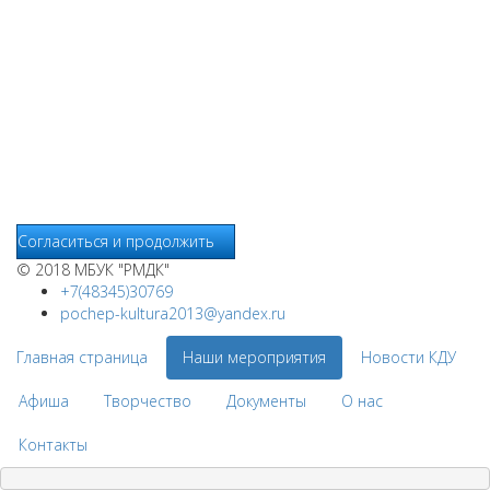
файлы cookie. Продолжая пользование сайтом
www.pochepdk.ru (далее сайт), Пользователь соглашается на
использование сайтом файлов cookie. На сайте МБУК "РМДК"
используются независимые сервисы статистики, которые
также использует файлы cookie. Информация передаётся и
хранится на серверах сервисов статистики и используется
для анализа действий Пользователей на сайтах, составления
отчетов о деятельности веб-сайтов и предоставления других
услуг, связанных с работой сайтов и использования сети
Интернет.
Согласиться и продолжить
© 2018 МБУК "РМДК"
+7(48345)30769
pochep-kultura2013@yandex.ru
Главная страница
Наши мероприятия
Новости КДУ
Афиша
Творчество
Документы
О нас
Контакты