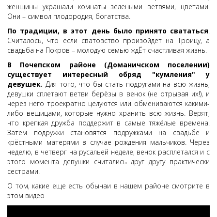
женщины украшали комнаты зелеными ветвями, цветами.
Они – символ плодородия, богатства.
По традиции, в этот день было принято свататься
.
Считалось, что если сватовство произойдет на Троицу, а
свадьба на Покров – молодую семью ждЁт счастливая жизнь.
В Почепском районе (Доманичском поселении)
существует интересный обряд "кумления" у
девушек.
Для того, что бы стать подругами на всю жизнь,
девушки сплетают ветви берёзы в венок (не отрывая их!), и
через него троекратно целуются или обмениваются какими-
либо вещицами, которые нужно хранить всю жизнь. Верят,
что крепкая дружба поддержит в самые тяжёлые времена.
Затем подружки становятся подружками на свадьбе и
крёстными матерями в случае рождения мальчиков. Через
неделю, в четверг на русальей неделе, венок расплетался и с
этого момента девушки считались друг другу практически
сестрами.
О том, какие еще есть обычаи в нашем районе смотрите в
этом видео