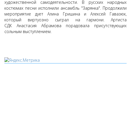
художественной самодеятельности. В русских народных
костюмах песни исполнили ансамбль "Зарянка". Продолжили
мероприятие дует Алина Гришина и Алексей Гавазюк,
который виртуозно сыграл на гармони. Артиста
СДК Анастасия Абрамова порадовала присутствующих
сольным выступлением.
Мы используем cookies
Уведомляем вас, что сайт www.pochepdk.ru использует
файлы cookie. Продолжая пользование сайтом
www.pochepdk.ru (далее сайт), Пользователь соглашается на
использование сайтом файлов cookie. На сайте МБУК "РМДК"
используются независимые сервисы статистики, которые
также использует файлы cookie. Информация передаётся и
хранится на серверах сервисов статистики и используется
для анализа действий Пользователей на сайтах, составления