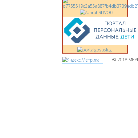
© 2018 МБУ
Мы
используем
cookies
Уведомляем вас,
что сайт
www.pochepdk.ru
использует файлы
cookie. Продолжая
пользование