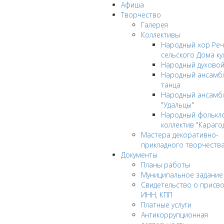
Афиша
Творчество
Галерея
Коллективы
Народный хор Реч
сельского Дома ку
Народный духовой
Народный ансамбл
танца
Народный ансамб
"Удальцы"
Народный фолькл
коллектив "Караго
Мастера декоративно-
прикладного творчеств
Документы
Планы работы
Муниципальное задание
Cвидетельство о присв
ИНН, КПП
Платные услуги
Антикоррупционная