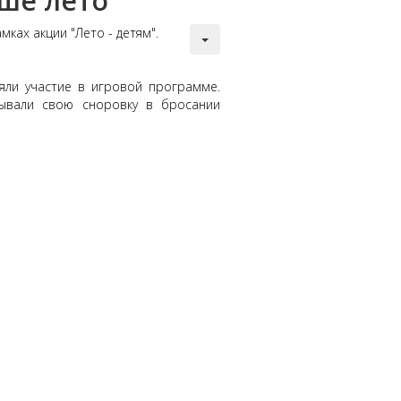
ше лето"
ках акции "Лето - детям".
яли участие в игровой программе.
зывали свою сноровку в бросании