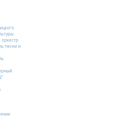
ицкого
льтуры
 оркестр
ь песни и
ль
орный
д"
а
оении