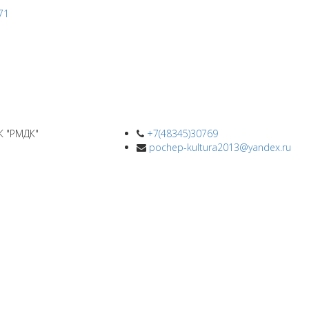
К "РМДК"
+7(48345)30769
pochep-kultura2013@yandex.ru