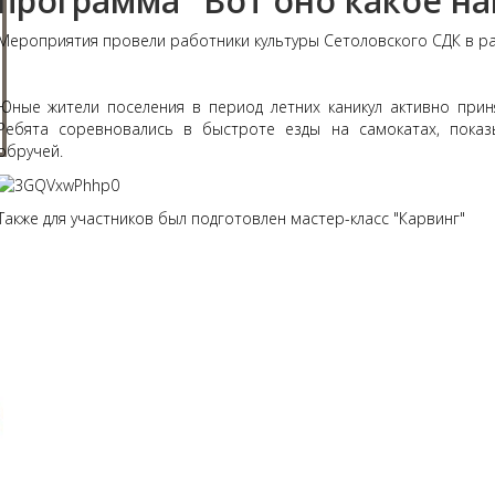
программа "Вот оно какое на
Мероприятия провели работники культуры Сетоловского СДК в рам
Юные жители поселения в период летних каникул активно прин
Ребята соревновались в быстроте езды на самокатах, пока
обручей.
Также для участников был подготовлен мастер-класс "Карвинг"