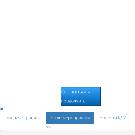
используется для
анализа действий
Пользователей на
сайтах,
составления
отчетов о
деятельности веб-
сайтов и
предоставления
других услуг,
связанных с
работой сайтов и
использования
сети Интернет.
Согласиться и
продолжить
Главная страница
Наши мероприятия
Новости КДУ