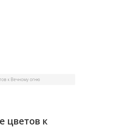
тов к Вечному огню
 цветов к