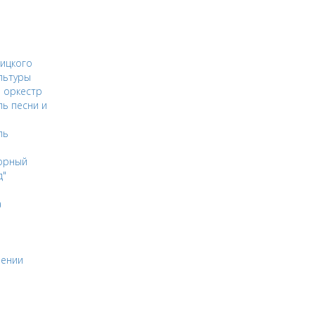
ицкого
льтуры
 оркестр
ь песни и
ль
орный
д"
а
оении