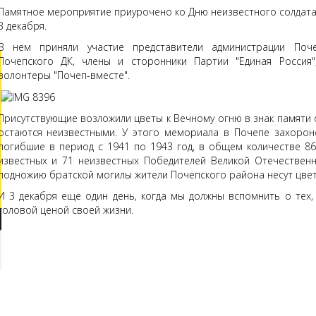
Памятное мероприятие приурочено ко Дню неизвестного солдата
3 декабря.
В нем приняли участие представители администрации Почеп
Почепского ДК, члены и сторонники Партии "Единая Россия"
волонтеры "Почеп-вместе".
Присутствующие возложили цветы к Вечному огню в знак памяти о
остаются неизвестными. У этого мемориала в Почепе захорон
погибшие в период с 1941 по 1943 год, в общем количестве 86
известных и 71 неизвестных Победителей Великой Отечественн
подножию братской могилы жители Почепского района несут цвет
И 3 декабря еще один день, когда мы должны вспомнить о тех
головой ценой своей жизни.