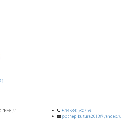
К "РМДК"
+7(48345)30769
pochep-kultura2013@yandex.ru