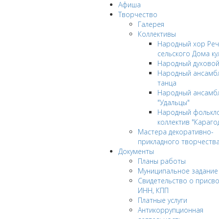
Афиша
Творчество
Галерея
Коллективы
Народный хор Реч
сельского Дома ку
Народный духовой
Народный ансамбл
танца
Народный ансамб
"Удальцы"
Народный фолькл
коллектив "Караго
Мастера декоративно-
прикладного творчеств
Документы
Планы работы
Муниципальное задание
Cвидетельство о присв
ИНН, КПП
Платные услуги
Антикоррупционная