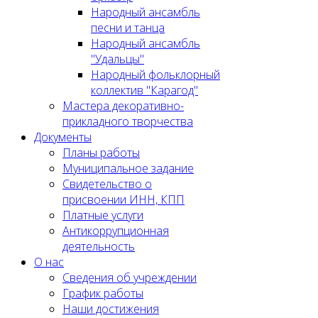
Народный ансамбль
песни и танца
Народный ансамбль
"Удальцы"
Народный фольклорный
коллектив "Карагод"
Мастера декоративно-
прикладного творчества
Документы
Планы работы
Муниципальное задание
Cвидетельство о
присвоении ИНН, КПП
Платные услуги
Антикоррупционная
деятельность
О нас
Сведения об учреждении
График работы
Наши достижения