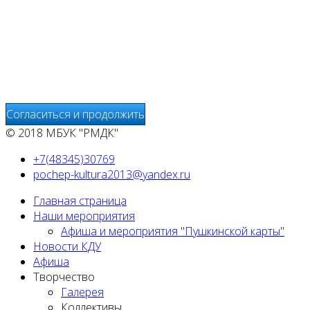
Мы используем cookies
Уведомляем вас, что сайт www.pochepdk.ru использует фа
использование сайтом файлов cookie. На сайте МБУК "РМ
передаётся и хранится на серверах сервисов статистики и
предоставления других услуг, связанных с работой сайтов
Согласиться и продолжить
© 2018 МБУК "РМДК"
+7(48345)30769
pochep-kultura2013@yandex.ru
Главная страница
Наши мероприятия
Афиша и мероприятия "Пушкинской карты"
Новости КДУ
Афиша
Творчество
Галерея
Коллективы