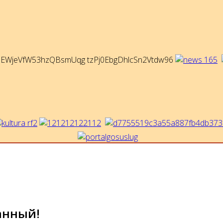
анный!