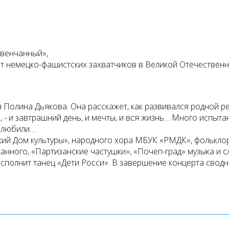
 венчанный»,
немецко-фашистских захватчиков в Великой Отечественно
 Полина Дьякова. Она расскажет, как развивался родной 
, - и завтрашний день, и мечты, и вся жизнь… Много испыта
и любили…
й Дом культуры», народного хора МБУК «РМДК», фольклор
сканного, «Партизанские частушки», «Почеп-град» музыка и
исполнит танец «Дети Росси». В завершение концерта сво