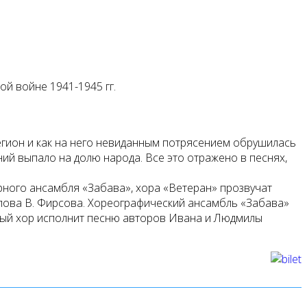
й войне 1941-1945 гг.
регион и как на него невиданным потрясением обрушилась
ний выпало на долю народа. Все это отражено в песнях,
ного ансамбля «Забава», хора «Ветеран» прозвучат
 слова В. Фирсова. Хореографический ансамбль «Забава»
дный хор исполнит песню авторов Ивана и Людмилы