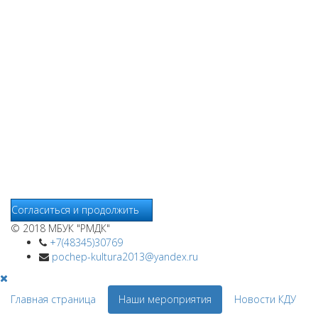
Мы используем cookies
Уведомляем вас, что сайт www.pochepdk.ru использует
файлы cookie. Продолжая пользование сайтом
www.pochepdk.ru (далее сайт), Пользователь соглашается на
использование сайтом файлов cookie. На сайте МБУК "РМДК"
используются независимые сервисы статистики, которые
также использует файлы cookie. Информация передаётся и
хранится на серверах сервисов статистики и используется
для анализа действий Пользователей на сайтах, составления
отчетов о деятельности веб-сайтов и предоставления других
услуг, связанных с работой сайтов и использования сети
Интернет.
Согласиться и продолжить
© 2018 МБУК "РМДК"
+7(48345)30769
pochep-kultura2013@yandex.ru
Главная страница
Наши мероприятия
Новости КДУ