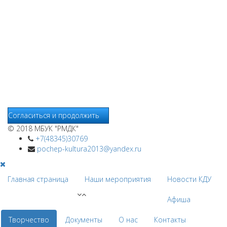
файлы cookie. Продолжая пользование сайтом
www.pochepdk.ru (далее сайт), Пользователь соглашается на
использование сайтом файлов cookie. На сайте МБУК "РМДК"
используются независимые сервисы статистики, которые
также использует файлы cookie. Информация передаётся и
хранится на серверах сервисов статистики и используется
для анализа действий Пользователей на сайтах, составления
отчетов о деятельности веб-сайтов и предоставления других
услуг, связанных с работой сайтов и использования сети
Интернет.
Согласиться и продолжить
© 2018 МБУК "РМДК"
+7(48345)30769
pochep-kultura2013@yandex.ru
Главная страница
Наши мероприятия
Новости КДУ
Афиша
Творчество
Документы
О нас
Контакты