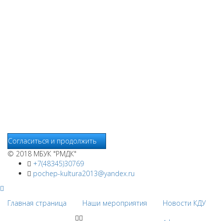
Мы используем cookies
Уведомляем вас, что сайт www.pochepdk.ru использует
файлы cookie. Продолжая пользование сайтом
www.pochepdk.ru (далее сайт), Пользователь соглашается на
использование сайтом файлов cookie. На сайте МБУК "РМДК"
используются независимые сервисы статистики, которые
также использует файлы cookie. Информация передаётся и
хранится на серверах сервисов статистики и используется
для анализа действий Пользователей на сайтах, составления
отчетов о деятельности веб-сайтов и предоставления других
услуг, связанных с работой сайтов и использования сети
Интернет.
Согласиться и продолжить
© 2018 МБУК "РМДК"
+7(48345)30769
pochep-kultura2013@yandex.ru
Главная страница
Наши мероприятия
Новости КДУ