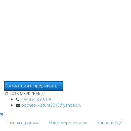
Мы используем cookies
Уведомляем вас, что сайт www.pochepdk.ru использует
файлы cookie. Продолжая пользование сайтом
www.pochepdk.ru (далее сайт), Пользователь соглашается на
использование сайтом файлов cookie. На сайте МБУК "РМДК"
используются независимые сервисы статистики, которые
также использует файлы cookie. Информация передаётся и
хранится на серверах сервисов статистики и используется
для анализа действий Пользователей на сайтах, составления
отчетов о деятельности веб-сайтов и предоставления других
услуг, связанных с работой сайтов и использования сети
Интернет.
Согласиться и продолжить
© 2018 МБУК "РМДК"
+7(48345)30769
pochep-kultura2013@yandex.ru
Главная страница
Наши мероприятия
Новости КДУ