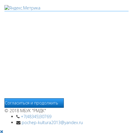
Мы используем cookies
Уведомляем вас, что сайт www.pochepdk.ru использует
файлы cookie. Продолжая пользование сайтом
www.pochepdk.ru (далее сайт), Пользователь соглашается на
использование сайтом файлов cookie. На сайте МБУК "РМДК"
используются независимые сервисы статистики, которые
также использует файлы cookie. Информация передаётся и
хранится на серверах сервисов статистики и используется
для анализа действий Пользователей на сайтах, составления
отчетов о деятельности веб-сайтов и предоставления других
услуг, связанных с работой сайтов и использования сети
Интернет.
Согласиться и продолжить
© 2018 МБУК "РМДК"
+7(48345)30769
pochep-kultura2013@yandex.ru