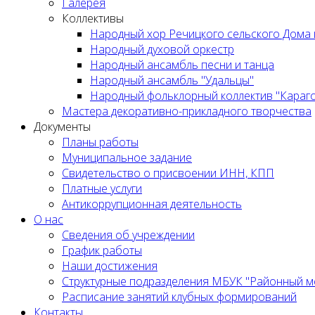
Галерея
Коллективы
Народный хор Речицкого сельского Дома 
Народный духовой оркестр
Народный ансамбль песни и танца
Народный ансамбль "Удальцы"
Народный фольклорный коллектив "Караг
Мастера декоративно-прикладного творчества
Документы
Планы работы
Муниципальное задание
Cвидетельство о присвоении ИНН, КПП
Платные услуги
Антикоррупционная деятельность
О нас
Сведения об учреждении
График работы
Наши достижения
Структурные подразделения МБУК "Районный м
Расписание занятий клубных формирований
Контакты