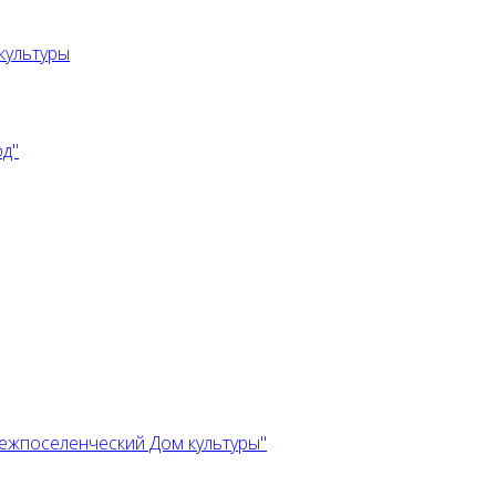
культуры
од"
ежпоселенческий Дом культуры"