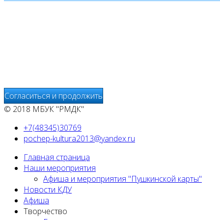
Мы используем cookies
Уведомляем вас, что сайт www.pochepdk.ru использует фа
использование сайтом файлов cookie. На сайте МБУК "РМ
передаётся и хранится на серверах сервисов статистики и
предоставления других услуг, связанных с работой сайтов
Согласиться и продолжить
© 2018 МБУК "РМДК"
+7(48345)30769
pochep-kultura2013@yandex.ru
Главная страница
Наши мероприятия
Афиша и мероприятия "Пушкинской карты"
Новости КДУ
Афиша
Творчество