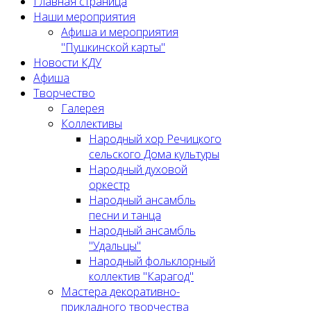
Главная страница
Наши мероприятия
Афиша и мероприятия
"Пушкинской карты"
Новости КДУ
Афиша
Творчество
Галерея
Коллективы
Народный хор Речицкого
сельского Дома культуры
Народный духовой
оркестр
Народный ансамбль
песни и танца
Народный ансамбль
"Удальцы"
Народный фольклорный
коллектив "Карагод"
Мастера декоративно-
прикладного творчества