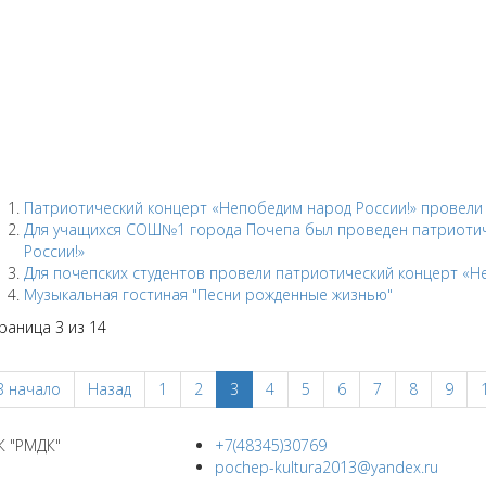
Патриотический концерт «Непобедим народ России!» провели 
Для учащихся СОШ№1 города Почепа был проведен патриотич
России!»
Для почепских студентов провели патриотический концерт «Н
Музыкальная гостиная "Песни рожденные жизнью"
раница 3 из 14
В начало
Назад
1
2
3
4
5
6
7
8
9
К "РМДК"
+7(48345)30769
pochep-kultura2013@yandex.ru