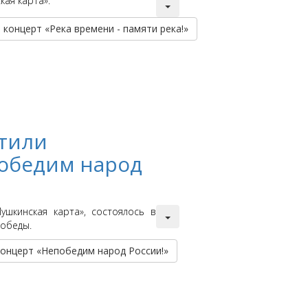
ая карта».
концерт «Река времени - памяти река!»
тили
обедим народ
шкинская карта», состоялось в
Победы.
онцерт «Непобедим народ России!»