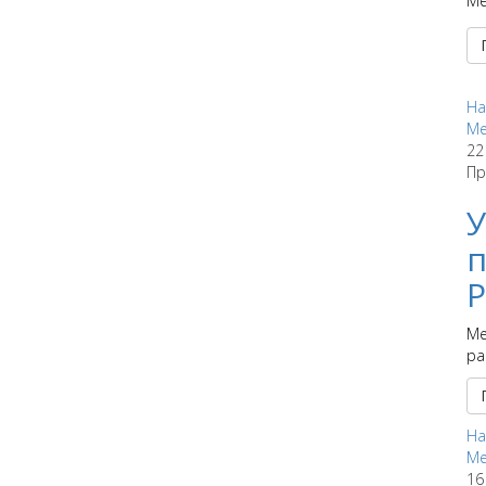
Ме
На
Ме
22
Пр
У
п
Р
Ме
ра
На
Ме
16