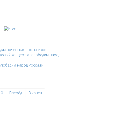
для почепских школьников
еский концерт «Непобедим народ
епобедим народ России!»
10
Вперёд
В конец