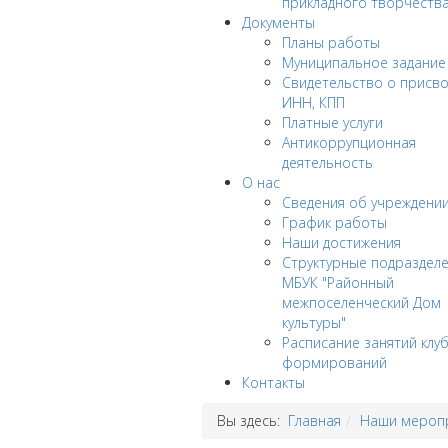
прикладного творчеств
Документы
Планы работы
Муниципальное задание
Cвидетельство о присв
ИНН, КПП
Платные услуги
Антикоррупционная
деятельность
О нас
Сведения об учреждени
График работы
Наши достижения
Структурные подраздел
МБУК "Районный
межпоселенческий Дом
культуры"
Расписание занятий клу
формирований
Контакты
Вы здесь:
Главная
Наши мероп