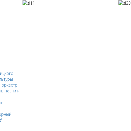
ицкого
льтуры
 оркестр
ь песни и
ль
орный
д"