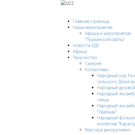
Главная страница
Наши мероприятия
Афиша и мероприятия
"Пушкинской карты"
Новости КДУ
Афиша
Творчество
Галерея
Коллективы
Народный хор Реч
сельского Дома ку
Народный духовой
Народный ансамбл
танца
Народный ансамб
"Удальцы"
Народный фолькл
коллектив "Караго
Мастера декоративно-