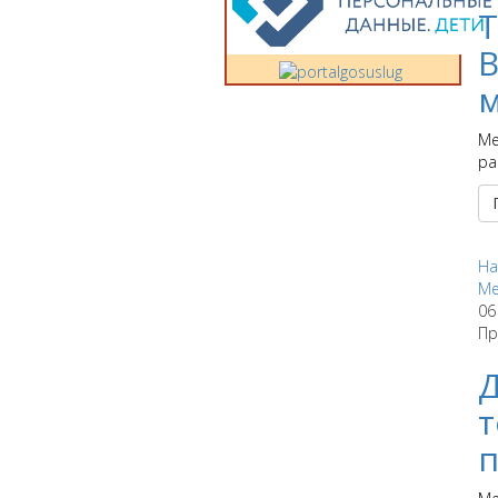
Т
В
м
Ме
ра
На
Ме
06
Пр
Д
т
п