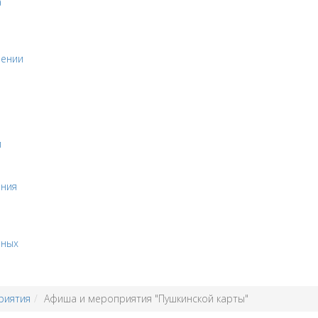
а
оении
и
ения
бных
риятия
Афиша и мероприятия "Пушкинской карты"