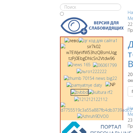
На
Ме
22
Пр
Д
т
В
20
ок
На
Ме
23
Пр