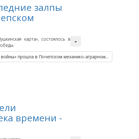
ледние залпы
чепском
шкинская карта», состоялось в
Победы.
войны» прошла в Почепском механико-аграрном...
вели
ка времени -