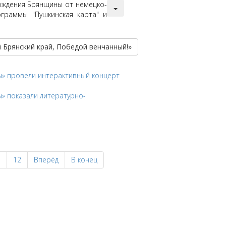
ождения Брянщины от немецко-
ограммы "Пушкинская карта" и
Брянский край, Победой венчанный!»
ы» провели интерактивный концерт
» показали литературно-
1
12
Вперёд
В конец