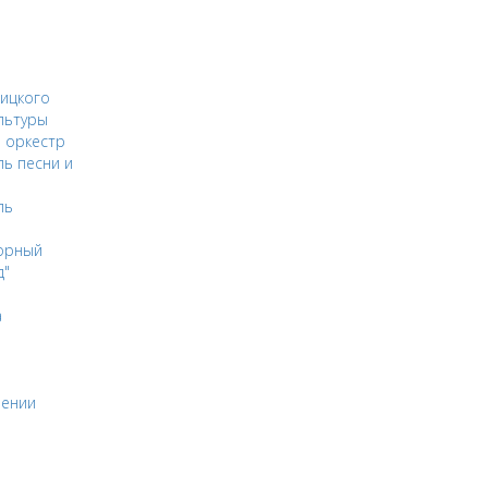
ицкого
льтуры
 оркестр
ь песни и
ль
орный
д"
а
оении