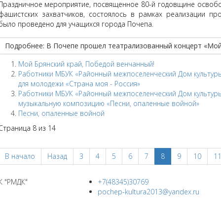
Праздничное мероприятие, посвященное 80-й годовщине освоб
фашистских захватчиков, состоялось в рамках реализации пр
было проведено для учащихся города Почепа.
Подробнее: В Почепе прошел театрализованный концерт «Мой 
Мой Брянский край, Победой венчанный!
Работники МБУК «Районный межпоселенческий Дом культур
для молодежи «Страна моя - Россия»
Работники МБУК «Районный межпоселенческий Дом культуры
музыкальную композицию «Песни, опаленные войной»
Песни, опаленные войной
Страница 8 из 14
В начало
Назад
3
4
5
6
7
8
9
10
1
К "РМДК"
+7(48345)30769
pochep-kultura2013@yandex.ru