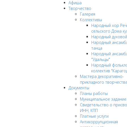
Афиша
Творчество
Галерея
Коллективы
Народный хор Реч
сельского Дома ку
Народный духовой
Народный ансамбл
танца
Народный ансамб
"Удальцы"
Народный фолькл
коллектив "Караго
Мастера декоративно-
прикладного творчеств
Документы
Планы работы
Муниципальное задание
Cвидетельство о присв
ИНН, КПП
Платные услуги
Антикоррупционная