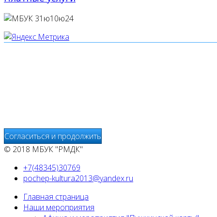
Мы используем cookies
Уведомляем вас, что сайт www.pochepdk.ru использует фа
использование сайтом файлов cookie. На сайте МБУК "РМ
передаётся и хранится на серверах сервисов статистики и
предоставления других услуг, связанных с работой сайтов
Согласиться и продолжить
© 2018 МБУК "РМДК"
+7(48345)30769
pochep-kultura2013@yandex.ru
Главная страница
Наши мероприятия