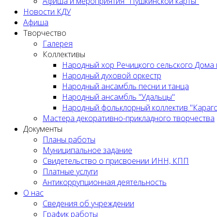
Афиша и мероприятия "Пушкинской карты"
Новости КДУ
Афиша
Творчество
Галерея
Коллективы
Народный хор Речицкого сельского Дома 
Народный духовой оркестр
Народный ансамбль песни и танца
Народный ансамбль "Удальцы"
Народный фольклорный коллектив "Караг
Мастера декоративно-прикладного творчества
Документы
Планы работы
Муниципальное задание
Cвидетельство о присвоении ИНН, КПП
Платные услуги
Антикоррупционная деятельность
О нас
Сведения об учреждении
График работы