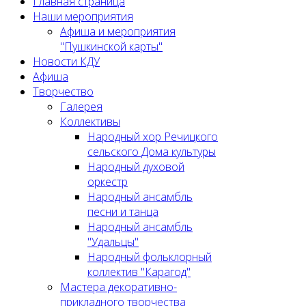
Главная страница
Наши мероприятия
Афиша и мероприятия
"Пушкинской карты"
Новости КДУ
Афиша
Творчество
Галерея
Коллективы
Народный хор Речицкого
сельского Дома культуры
Народный духовой
оркестр
Народный ансамбль
песни и танца
Народный ансамбль
"Удальцы"
Народный фольклорный
коллектив "Карагод"
Мастера декоративно-
прикладного творчества