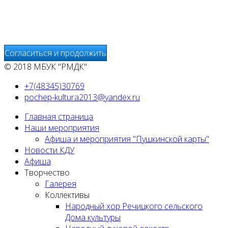
о деятельности веб-сайтов и предоставления других
услуг, связанных с работой сайтов и использования сети
Интернет.
Согласиться и продолжить
© 2018 МБУК "РМДК"
+7(48345)30769
pochep-kultura2013@yandex.ru
Главная страница
Наши мероприятия
Афиша и мероприятия "Пушкинской карты"
Новости КДУ
Афиша
Творчество
Галерея
Коллективы
Народный хор Речицкого сельского
Дома культуры