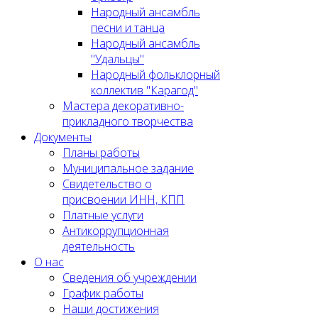
Народный ансамбль
песни и танца
Народный ансамбль
"Удальцы"
Народный фольклорный
коллектив "Карагод"
Мастера декоративно-
прикладного творчества
Документы
Планы работы
Муниципальное задание
Cвидетельство о
присвоении ИНН, КПП
Платные услуги
Антикоррупционная
деятельность
О нас
Сведения об учреждении
График работы
Наши достижения