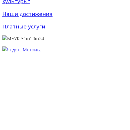
культуры"
Наши достижения
Платные услуги
Мы используем cookies
Уведомляем вас, что сайт www.pochepdk.ru использует
файлы cookie. Продолжая пользование сайтом
www.pochepdk.ru (далее сайт), Пользователь
соглашается на использование сайтом файлов cookie.
На сайте МБУК "РМДК" используются независимые
сервисы статистики, которые также использует файлы
cookie. Информация передаётся и хранится на серверах
сервисов статистики и используется для анализа
действий Пользователей на сайтах, составления отчетов