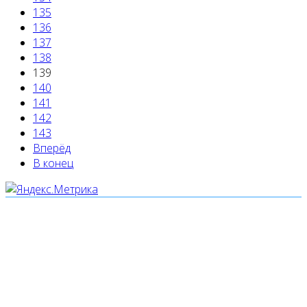
135
136
137
138
139
140
141
142
143
Вперёд
В конец
Мы используем cookies
Уведомляем вас, что сайт www.pochepdk.ru использует
файлы cookie. Продолжая пользование сайтом
www.pochepdk.ru (далее сайт), Пользователь
соглашается на использование сайтом файлов cookie.