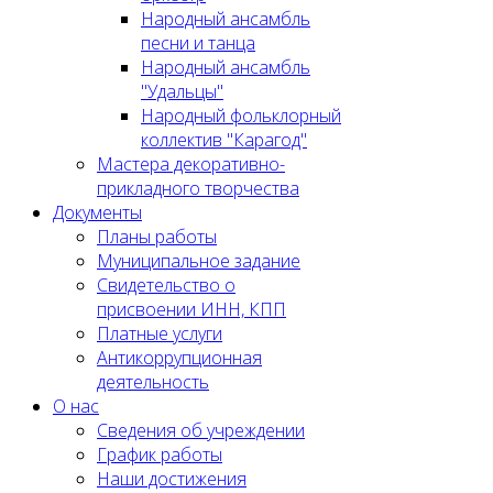
Народный ансамбль
песни и танца
Народный ансамбль
"Удальцы"
Народный фольклорный
коллектив "Карагод"
Мастера декоративно-
прикладного творчества
Документы
Планы работы
Муниципальное задание
Cвидетельство о
присвоении ИНН, КПП
Платные услуги
Антикоррупционная
деятельность
О нас
Сведения об учреждении
График работы
Наши достижения