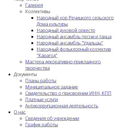
Галерея
Коллективы
Народный хор Речицкого сельского
Дома культуры
Народный духовой оркестр
Народный ансамбль песни и танца
Народный ансамбль "Удальцы"
Народный фольклорный коллектив
"Карагод"
Мастера декоративно-прикладного
творчества
Документы
Планы работы
Муниципальное задание
Cвидетельство о присвоении ИНН, КПП
Платные услуги
Антикоррупционная деятельность
О нас
Сведения об учреждении
График работы