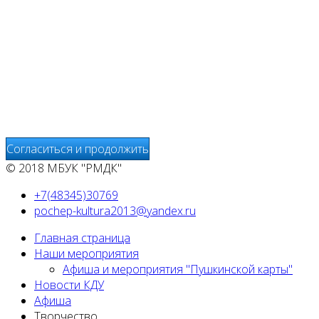
На сайте МБУК "РМДК" используются независимые
сервисы статистики, которые также использует файлы
cookie. Информация передаётся и хранится на серверах
сервисов статистики и используется для анализа
действий Пользователей на сайтах, составления отчетов
о деятельности веб-сайтов и предоставления других
услуг, связанных с работой сайтов и использования сети
Интернет.
Согласиться и продолжить
© 2018 МБУК "РМДК"
+7(48345)30769
pochep-kultura2013@yandex.ru
Главная страница
Наши мероприятия
Афиша и мероприятия "Пушкинской карты"
Новости КДУ
Афиша
Творчество