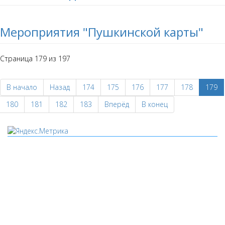
Мероприятия "Пушкинской карты"
Страница 179 из 197
В начало
Назад
174
175
176
177
178
179
180
181
182
183
Вперёд
В конец
Мы используем cookies
Уведомляем вас, что сайт www.pochepdk.ru использует
файлы cookie. Продолжая пользование сайтом
www.pochepdk.ru (далее сайт), Пользователь соглашается на
использование сайтом файлов cookie. На сайте МБУК "РМДК"
используются независимые сервисы статистики, которые
также использует файлы cookie. Информация передаётся и