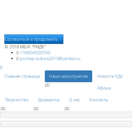
хранится на серверах сервисов статистики и используется
для анализа действий Пользователей на сайтах, составления
отчетов о деятельности веб-сайтов и предоставления других
услуг, связанных с работой сайтов и использования сети
Интернет.
Согласиться и продолжить
© 2018 МБУК "РМДК"
+7(48345)30769
pochep-kultura2013@yandex.ru
Главная страница
Наши мероприятия
Новости КДУ
Афиша
Творчество
Документы
О нас
Контакты